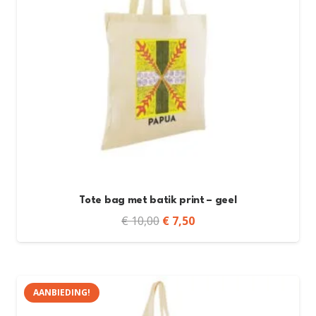
Tote bag met batik print – geel
Oorspronkelijke
Huidige
€
10,00
€
7,50
prijs
prijs
was:
is:
€ 10,00.
€ 7,50.
AANBIEDING!