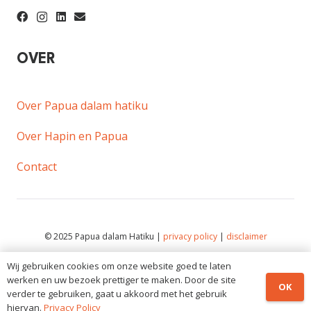
OVER
Over Papua dalam hatiku
Over Hapin en Papua
Contact
© 2025 Papua dalam Hatiku |
privacy policy
|
disclaimer
De inhoud van deze website mag niet zonder schriftelijke
Wij gebruiken cookies om onze website goed te laten
toestemming van Papua dalam hatiku worden gekopieerd,
werken en uw bezoek prettiger te maken. Door de site
OK
verder te gebruiken, gaat u akkoord met het gebruik
verspreid of commercieel gedeeld.
hiervan.
Privacy Policy