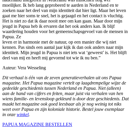
moeilijker. Ik heb lang geprobeerd te aarden in Nederland en te
zoeken naar het deel van mijn identiteit dat hier ligt. Maar het leven
gaat me hier soms te snel, het is gejaagd en het contact is vluchtig.
Het is niet zo dat ik daar nooit mee om kan gaan. Maar door mijn
jeugd in Papua heb ik ervaren dat het ook anders kan. Ik blijf
waardering houden voor het gemeenschapsgevoel van de mensen in
Papua. Ze
leven er in harmonie met de natuur, op een manier die wij niet
kennen. Pas sinds een aantal jaar kijk ik dan ook anders naar mijn
identiteit. Mijn jeugd in Papua is niet iets wat ‘geweest’ is. Het blijft
deel van mij en heeft mij gevormd tot wie ik nu ben.”
Auteur: Vera Wesseling
Dit verhaal is één van de zeven generatieverhalen uit ons Papua
magazine. Het Papua magazine vertelt op laagdrempelige wijze de
gedeelde geschiedenis tussen Nederland en Papua. Niet (alleen)
aan de hand van cijfers en feiten, maar juist via verhalen van hen
wiens familie- en levensloop gekleurd is door deze geschiedenis. Dat
maakt het magazine ook goed leesbaar als je nog weinig tot niks
weet over Papua en zijn koloniale historie.
Bestel jouw exemplaar
in onze
winkel
.
PAPUA MAGAZINE BESTELLEN