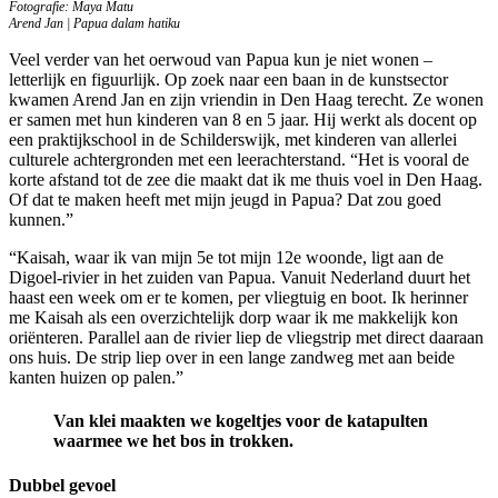
Fotografie: Maya Matu
Arend Jan | Papua dalam hatiku
Veel verder van het oerwoud van Papua kun je niet wonen –
letterlijk en figuurlijk. Op zoek naar een baan in de kunstsector
kwamen Arend Jan en zijn vriendin in Den Haag terecht. Ze wonen
er samen met hun kinderen van 8 en 5 jaar. Hij werkt als docent op
een praktijkschool in de Schilderswijk, met kinderen van allerlei
culturele achtergronden met een leerachterstand. “Het is vooral de
korte afstand tot de zee die maakt dat ik me thuis voel in Den Haag.
Of dat te maken heeft met mijn jeugd in Papua? Dat zou goed
kunnen.”
“Kaisah, waar ik van mijn 5e tot mijn 12e woonde, ligt aan de
Digoel-rivier in het zuiden van Papua. Vanuit Nederland duurt het
haast een week om er te komen, per vliegtuig en boot. Ik herinner
me Kaisah als een overzichtelijk dorp waar ik me makkelijk kon
oriënteren. Parallel aan de rivier liep de vliegstrip met direct daaraan
ons huis. De strip liep over in een lange zandweg met aan beide
kanten huizen op palen.”
Van klei maakten we kogeltjes voor de katapulten
waarmee we het bos in trokken.
Dubbel gevoel