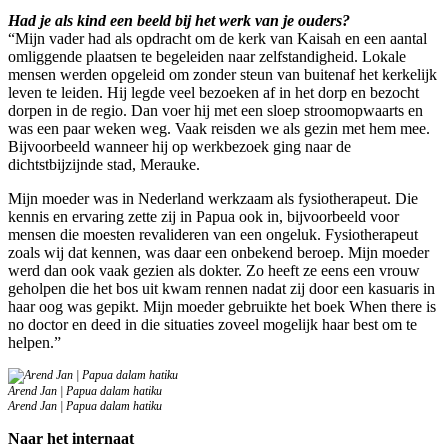
Had je als kind een beeld bij het werk van je ouders?
“Mijn vader had als opdracht om de kerk van Kaisah en een aantal
omliggende plaatsen te begeleiden naar zelfstandigheid. Lokale
mensen werden opgeleid om zonder steun van buitenaf het kerkelijk
leven te leiden. Hij legde veel bezoeken af in het dorp en bezocht
dorpen in de regio. Dan voer hij met een sloep stroomopwaarts en
was een paar weken weg. Vaak reisden we als gezin met hem mee.
Bijvoorbeeld wanneer hij op werkbezoek ging naar de
dichtstbijzijnde stad, Merauke.
Mijn moeder was in Nederland werkzaam als fysiotherapeut. Die
kennis en ervaring zette zij in Papua ook in, bijvoorbeeld voor
mensen die moesten revalideren van een ongeluk. Fysiotherapeut
zoals wij dat kennen, was daar een onbekend beroep. Mijn moeder
werd dan ook vaak gezien als dokter. Zo heeft ze eens een vrouw
geholpen die het bos uit kwam rennen nadat zij door een kasuaris in
haar oog was gepikt. Mijn moeder gebruikte het boek When there is
no doctor en deed in die situaties zoveel mogelijk haar best om te
helpen.”
Arend Jan | Papua dalam hatiku
Arend Jan | Papua dalam hatiku
Naar het internaat