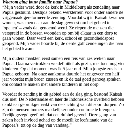
Waarom ging jouw familie naar Papua?
“Mijn vader werd door de kerk in Middelburg als zendeling naar
Papua gestuurd. Destijds bekend werkterrein voor onder andere de
vrijgemaaktgereformeerde zending. Voordat wij in Kaisah kwamen
wonen, was men daar aan de slag geweest om het gebied te
‘openen’ – zoals dat genoemd werd. Ze riepen de mensen die
verspreid in de bossen woonden op om bij elkaar in een dorp te
gaan wonen. Daar werd een kerk, school en gezondheidspost
geopend. Mijn vader hoorde bij de derde golf zendelingen die naar
het gebied kwam.
Mijn ouders maakten eerst samen een reis van zes weken naar
Papua. Daarna vertrokken we definitief als gezin, met toen nog vier
kinderen. Op dat moment was ik 5 jaar oud. Mijn jongste zus is in
Papua geboren. Na onze aankomst duurde het ongeveer een half
jaar voordat mijn broer, zussen en ik de taal goed genoeg spraken
om contact te maken met andere kinderen in het dorp.
Voordat de zending in dit gebied aan de slag ging, bestond Kaisah
dus niet. De Nederlandse en later de Indonesische overheid hebben
dankbaar gebruikgemaakt van de stichting van dit soort dorpen. Zo
zijn de mensen immers makkelijker onder controle te brengen.
Eerlijk gezegd geeft mij dat een dubbel gevoel. Deze gang van
zaken heeft invloed gehad op de moeilijke leefsituatie van de
Papoea’s, tot op de dag van vandaag.”