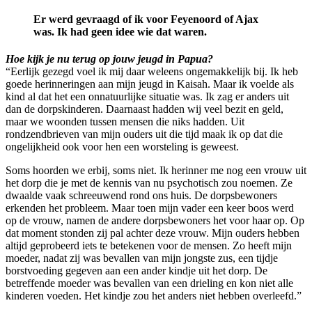
Er werd gevraagd of ik voor Feyenoord of Ajax
was. Ik had geen idee wie dat waren.
Hoe kijk je nu terug op jouw jeugd in Papua?
“Eerlijk gezegd voel ik mij daar weleens ongemakkelijk bij. Ik heb
goede herinneringen aan mijn jeugd in Kaisah. Maar ik voelde als
kind al dat het een onnatuurlijke situatie was. Ik zag er anders uit
dan de dorpskinderen. Daarnaast hadden wij veel bezit en geld,
maar we woonden tussen mensen die niks hadden. Uit
rondzendbrieven van mijn ouders uit die tijd maak ik op dat die
ongelijkheid ook voor hen een worsteling is geweest.
Soms hoorden we erbij, soms niet. Ik herinner me nog een vrouw uit
het dorp die je met de kennis van nu psychotisch zou noemen. Ze
dwaalde vaak schreeuwend rond ons huis. De dorpsbewoners
erkenden het probleem. Maar toen mijn vader een keer boos werd
op de vrouw, namen de andere dorpsbewoners het voor haar op. Op
dat moment stonden zij pal achter deze vrouw. Mijn ouders hebben
altijd geprobeerd iets te betekenen voor de mensen. Zo heeft mijn
moeder, nadat zij was bevallen van mijn jongste zus, een tijdje
borstvoeding gegeven aan een ander kindje uit het dorp. De
betreffende moeder was bevallen van een drieling en kon niet alle
kinderen voeden. Het kindje zou het anders niet hebben overleefd.”